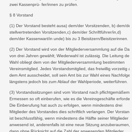
zwei Kassenprü- fer/innen zu prüfen.
§ 8 Vorstand
(1) Der Vorstand besteht ausa) dem/der Vorsitzenden, b) dem/der
stellvertretenden Vorsitzenden,c) dem/der Schriftführer/in,d) 
dem/der Kassenwart/in unde) bis zu 3 Beisitzern/Beisitzerinnen.
(2) Der Vorstand wird von der Mitgliederversammlung auf die Daue
von drei Jahren gewählt; Wiederwahl ist zulässig. Die Leitung der 
Wahl obliegt dem von der Mitgliederversammlung bestimmten 
Vereinsmitglied. Jedes Vorstandsmitglied, das freiwillig vorzeitig au
dem Amt ausscheidet, soll sein Amt bis zur Wahl eines Nachfolgers
längstens jedoch bis zum Ablauf der Wahlperiode, weiterführen.
(3) Vorstandssitzungen sind vom Vorstand nach pflichtgemäßem 
Ermessen so oft einberufen, wie es die Vereinsgeschäfte erfordern
Die Einberufung hat auch zu erfolgen, wenn mindestens drei 
Mitglieder des Vorstandes dies schriftlich verlangen. Der Vorstand 
ist beschlussfähig, wenn mindestens die Hälfte seiner Mitglieder 
anwesend ist, anderenfalls ist eine neue Sitzung anzuberaumen, d
dann ohne Rücksicht auf die Zahl der anwesenden Mitglieder 